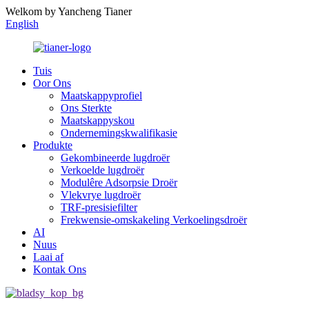
Welkom by Yancheng Tianer
English
Tuis
Oor Ons
Maatskappyprofiel
Ons Sterkte
Maatskappyskou
Ondernemingskwalifikasie
Produkte
Gekombineerde lugdroër
Verkoelde lugdroër
Modulêre Adsorpsie Droër
Vlekvrye lugdroër
TRF-presisiefilter
Frekwensie-omskakeling Verkoelingsdroër
AI
Nuus
Laai af
Kontak Ons