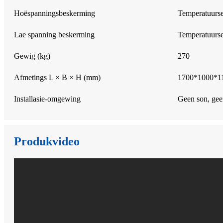
Hoëspanningsbeskerming
Temperatuurse
Lae spanning beskerming
Temperatuurse
Gewig (kg)
270
Afmetings L × B × H (mm)
1700*1000*1
Installasie-omgewing
Geen son, geen
Produkvideo