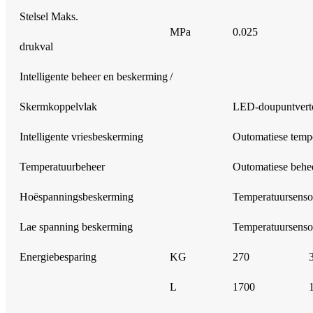
Stelsel Maks.
MPa
0.025
drukval
Intelligente beheer en beskerming
/
Skermkoppelvlak
LED-doupuntverto
Intelligente vriesbeskerming
Outomatiese tempe
Temperatuurbeheer
Outomatiese behe
Hoëspanningsbeskerming
Temperatuursensor
Lae spanning beskerming
Temperatuursensor
Energiebesparing
KG
270
L
1700