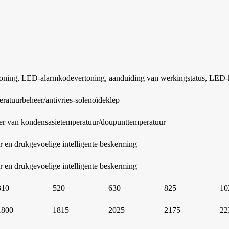
ning, LED-alarmkodevertoning, aanduiding van werkingstatus, LED-
ratuurbeheer/antivries-solenoïdeklep
er van kondensasietemperatuur/doupunttemperatuur
 en drukgevoelige intelligente beskerming
 en drukgevoelige intelligente beskerming
310
520
630
825
10
1800
1815
2025
2175
22