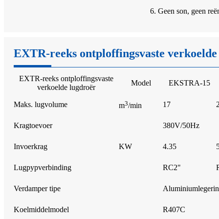
6. Geen son, geen reën
EXTR-reeks ontploffingsvaste verkoelde
EXTR-reeks ontploffingsvaste
Model
EKSTRA-15
verkoelde lugdroër
3
Maks. lugvolume
17
m
/min
Kragtoevoer
380V/50Hz
Invoerkrag
KW
4.35
Lugpypverbinding
RC2"
Verdamper tipe
Aluminiumlegerin
Koelmiddelmodel
R407C