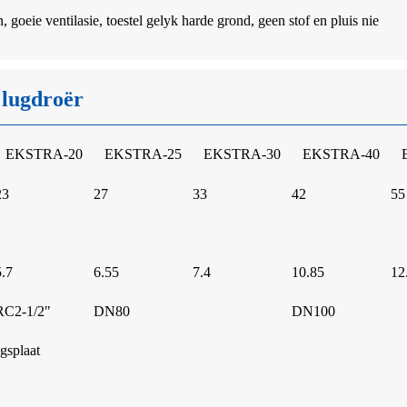
, goeie ventilasie, toestel gelyk harde grond, geen stof en pluis nie
 lugdroër
EKSTRA-20
EKSTRA-25
EKSTRA-30
EKSTRA-40
23
27
33
42
55
5.7
6.55
7.4
10.85
12
RC2-1/2"
DN80
DN100
gsplaat