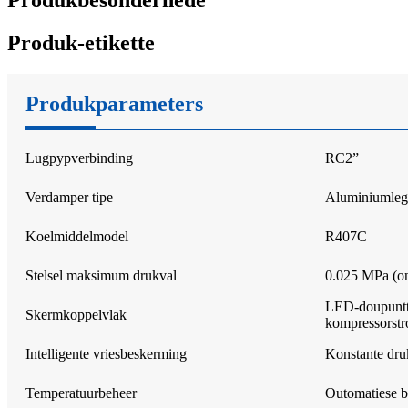
Produkbesonderhede
Produk-etikette
Produkparameters
Lugpypverbinding
RC2”
Verdamper tipe
Aluminiumlege
Koelmiddelmodel
R407C
Stelsel maksimum drukval
0.025 MPa (on
LED-doupuntte
Skermkoppelvlak
kompressorst
Intelligente vriesbeskerming
Konstante dru
Temperatuurbeheer
Outomatiese b