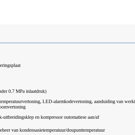
ringsplaat
der 0.7 MPa inlaatdruk)
mperatuurvertoning, LED-alarmkodevertoning, aanduiding van werki
roomvertoning
k-uitbreidingsklep en kompressor outomatiese aan/af
eheer van kondensasietemperatuur/doupunttemperatuur